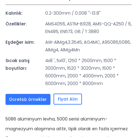
Kalınlık:
0.2-300mm / 0.008 "-13.8"
Özellikler:
AMS4056, ASTM-B928, AMS-QQ-A250 / 6,
EN485, EN573, GB / T 3880
Eşdeğer isim:
AW-AlMg4,3.3545, AG4MC, A95086,5086,
AlMg4, AlMg4Mn
Sıcak satış
4x8 ', 5x10', 1250 * 2500mm, 1500 *
boyutları:
3000mm, 1520 * 3020mm, 1500 *
6000mm, 2000 * 4000mm, 2000 *
6000mm, 2000 * 8000mm
Fiyat Alın
Ücretsiz örnekler
5086 alüminyum levha, 5000 serisi alüminyum-
magnezyum alaşımına aittir, tipik olarak en fazla içermez