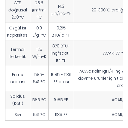
CTE,
25,8
14,3
doğrusal
μm/m-
20-300ºC aralığı
μin/inç-°F
250°C
°C
Özgül Isı
0,9
0,215
Kapasitesi
J/g-°C
BTU/lb-°F
870 BTU-
Termal
125
inç/saat-
ACAR; 77 ° F'
İletkenlik
W/m-K
ft²-°F
ACAR; Kalınlığı 1/4 inç 
Erime
585-
1085 - 1185
dövme ürünler için tipik 
noktası
641 °C
°F arası
aralık
Solidus
585 °C
1085 °F
ACAR; Ti
(Katı)
Sıvı
641 °C
1185 °F
ACAR; Ti