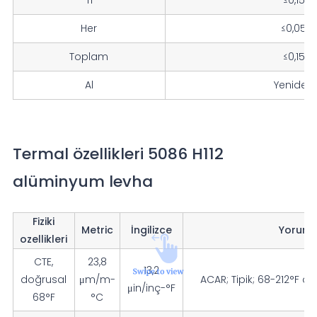
Her
≤0,05
Toplam
≤0,15
Al
Yeniden
Termal özellikleri 5086 H112
alüminyum levha
Fiziki
Metric
İngilizce
Yoruml
ozellikleri
CTE,
23,8
13,2
doğrusal
μm/m-
ACAR; Tipik; 68-212°F a
μin/inç-°F
68°F
°C