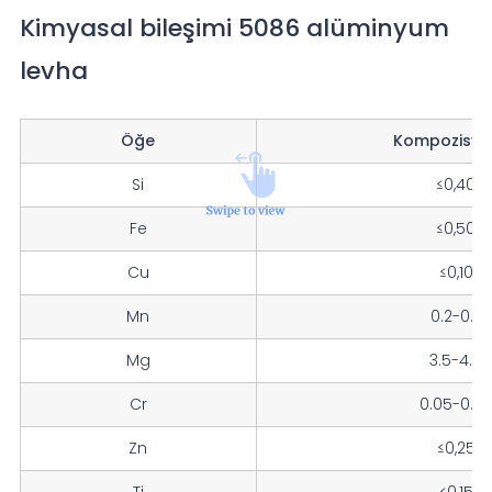
Kimyasal bileşimi 5086 alüminyum
levha
Öğe
Kompozisyo
Si
≤0,40
Fe
≤0,50
Cu
≤0,10
Mn
0.2-0.7
Mg
3.5-4.5
Cr
0.05-0.2
Zn
≤0,25
Ti
≤0,15