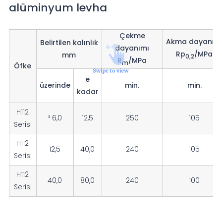
alüminyum levha
Çekme
Akma dayanım
Belirtilen kalınlık
dayanımı
Rp
/MPa
mm
0,2
R
/MPa
m
Öfke
e
üzerinde
min.
min.
kadar
H112
³ 6,0
12,5
250
105
Serisi
H112
12,5
40,0
240
105
Serisi
H112
40,0
80,0
240
100
Serisi