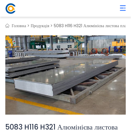
Головна >
Продукція >
5083 H116 H321 Алюмінієва листова пласт
5083 H116 H321 Алюмінієва листова