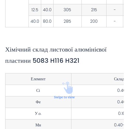
12.5
40.0
305
215
-
1
40.0
80.0
285
200
-
1
Хімічний склад листової алюмінієвої
пластини 5083 H116 H321
Елемент
Склад 
Сі
0.40
Фе
0.40
У.о.
0.10
Мн
0.40-1.