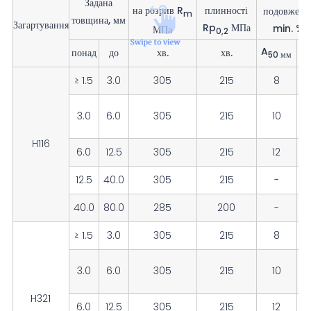
Задана
на розрив R
плинності
подовженн
m
товщина, мм
Загартування
Rp
МПа
min. %
МПа
0,2
A
понад
до
хв.
хв.
50 мм
≥ 1.5
3.0
305
215
8
3.0
6.0
305
215
10
H116
6.0
12.5
305
215
12
12.5
40.0
305
215
-
1
40.0
80.0
285
200
-
1
≥ 1.5
3.0
305
215
8
3.0
6.0
305
215
10
H321
6.0
12.5
305
215
12