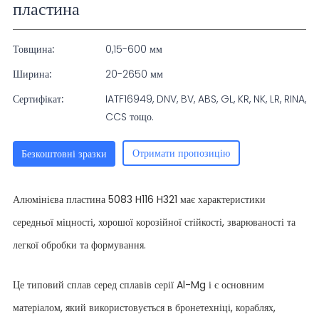
пластина
Товщина:
0,15-600 мм
Ширина:
20-2650 мм
Сертифікат:
IATF16949, DNV, BV, ABS, GL, KR, NK, LR, RINA,
CCS тощо.
Отримати пропозицію
Безкоштовні зразки
Алюмінієва пластина 5083 H116 H321 має характеристики
середньої міцності, хорошої корозійної стійкості, зварюваності та
легкої обробки та формування.
Це типовий сплав серед сплавів серії Al-Mg і є основним
матеріалом, який використовується в бронетехніці, кораблях,