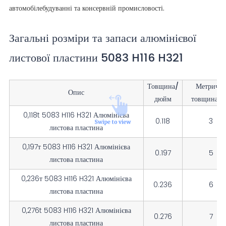
автомобілебудуванні та консервній промисловості.
Загальні розміри та запаси алюмінієвої
листової пластини 5083 H116 H321
Товщина/
Метричн
Опис
дюйм
товщина/
0,118t 5083 H116 H321 Алюмінієва
0.118
3
листова пластина
0,197т 5083 H116 H321 Алюмінієва
0.197
5
листова пластина
0,236т 5083 H116 H321 Алюмінієва
0.236
6
листова пластина
0,276t 5083 H116 H321 Алюмінієва
0.276
7
листова пластина