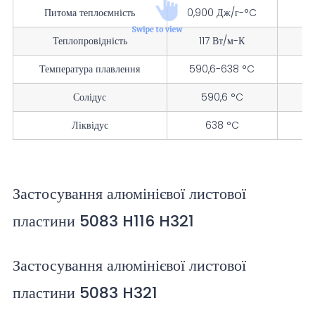
Питома теплоємність
0,900 Дж/г-°C
0
Теплопровідність
117 Вт/м-К
81
Температура плавлення
590,6-638 °C
Солідус
590,6 °C
Ліквідус
638 °C
Застосування алюмінієвої листової
пластини 5083 H116 H321
Застосування алюмінієвої листової
пластини 5083 H321