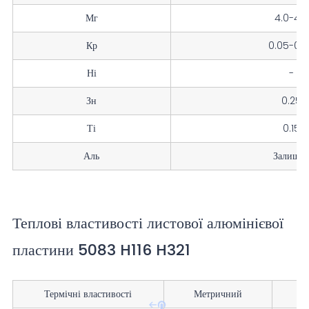
Мг
4.0-4.9
Кр
0.05-0.
Ні
-
Зн
0.25
Ті
0.15
Аль
Залишо
Теплові властивості листової алюмінієвої
пластини 5083 H116 H321
Термічні властивості
Метричний