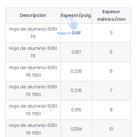
Espesor
Descripción
Espesor/pulg.
A
métrico/mm
Hoja de aluminio 6061
0.118
3
1
T6
Hoja de aluminio 6061
0,197
5
1
T6
Hoja de aluminio 6061
0.236
6
1
T6 T651
Hoja de aluminio 6061
0.276
7
1
T6 T651
Hoja de aluminio 6061
0.315
8
1
T6 T651
Hoja de aluminio 6061
0,394
10
1
T6 T651