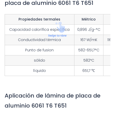
placa de aluminio 6061 T6 T651
Propiedades termales
Métrico
Capacidad calorífica específica
0,896 J/g-°C
0
Conductividad térmica
167 W/mK
1160
Punto de fusion
582-651,7°C
sólido
582ºC
líquido
651,7 ℃
Aplicación de lámina de placa de
aluminio 6061 T6 T651