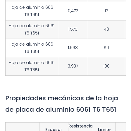
Hoja de aluminio 6061
0,472
12
1
T6 T651
Hoja de aluminio 6061
1.575
40
1
T6 T651
Hoja de aluminio 6061
1.968
50
1
T6 T651
Hoja de aluminio 6061
3.937
100
1
T6 T651
Propiedades mecánicas de la hoja
de placa de aluminio 6061 T6 T651
Resistencia
Espesor
Límite