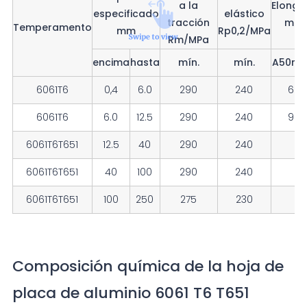
a la
Elonga
especificado
elástico
tracción
mín
Temperamento
mm
Rp0,2/MPa
Rm/MPa
encima
hasta
mín.
mín.
A50m
6061T6
0,4
6.0
290
240
6
6061T6
6.0
12.5
290
240
9
6061T6T651
12.5
40
290
240
6061T6T651
40
100
290
240
6061T6T651
100
250
275
230
Composición química de la hoja de
placa de aluminio 6061 T6 T651