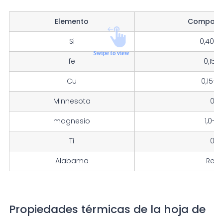
Elemento
Composic
Si
0,40-0
fe
0,15-0
Cu
0,15-0
Minnesota
0,15
magnesio
1,0-1,
Ti
0,15
Alabama
Rest
Propiedades térmicas de la hoja de